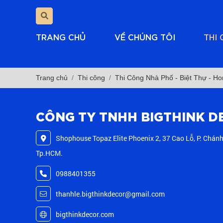
TRANG CHỦ
VỀ CHÚNG TÔI
THI
Trang chủ
Thi công
Thi Công Nhà Phố - Biệt Thự - H
CÔNG TY TNHH BIGTHINK D
Shophouse Topaz Elite Phoenix 2, 37 Cao Lỗ, P. Chánh
Tp.HCM.
0988401355
thanhle.bigthinkdecor@gmail.com
bigthinkdecor.com