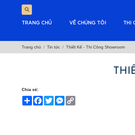
TRANG CHỦ
VỀ CHÚNG TÔI
THI
Trang chủ
Tin tức
Thiết Kế - Thi Công Showroom
THI
Chia sẻ:
Share
Facebook
Twitter
Messenger
Copy
Link