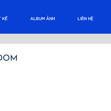
T KẾ
ALBUM ẢNH
LIÊN HỆ
ROOM