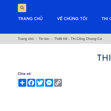
TRANG CHỦ
VỀ CHÚNG TÔI
THI
Trang chủ
Tin tức
Thiết Kế - Thi Công Chung Cư
TH
Chia sẻ:
Share
Facebook
Twitter
Messenger
Copy
Link