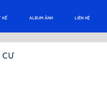
T KẾ
ALBUM ẢNH
LIÊN HỆ
 CƯ