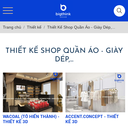
Trang chủ
Thiết kế
Thiết Kế Shop Quần Áo - Giày Dép,...
THIẾT KẾ SHOP QUẦN ÁO - GIÀY
DÉP,...
WACOAL (TÔ HIẾN THÀNH) -
ACCENT.CONCEPT - THIẾT
THIẾT KẾ 3D
KẾ 3D