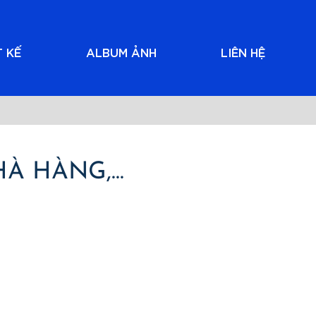
T KẾ
ALBUM ẢNH
LIÊN HỆ
À HÀNG,...