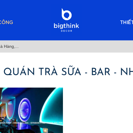
 CÔNG
THIẾ
à Hàng,...
QUÁN TRÀ SỮA - BAR - NH